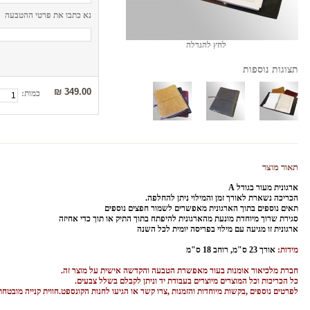
נא כתבו את פרטי ההטבעה
לחץ להגדלה
תצוגות נוספות
349.00 ₪
כמות:
תאור מוצר
ארגונית מעור בגודל A
הכריכה נשארת לאורך זמן והמילוי ניתן להחלפה.
תאים נוספים בתוך הארגונית מאפשרים לשמור חפצים נוספים
סגירת שרוך מיוחדת מונעת מהארגונית להיפתח בתוך התיק או תוך כדי אחיזה
ארגונית זו מגיעה עם מילוי בפריסה יומית לכל השנה
מידות:
אורך 23 ס"מ, רוחב 18 ס"מ
חברת מלכיאור אומנות בעור מאפשרת הטבעה והקדשה אישית על מוצר זה.
כל הכריכות וכל המוצרים מיוצרים בעבודת יד וניתן לקבלם בשלל צבעים.
לפרטים נוספים ,בקשות מיוחדות והזמנות ,צרו קשר או הגיעו לחנות הקונספט.חווית קנייה מובטחת
תגיות: יומן עור,יומן מעור, יומן בכריכת עור, יומן עשוי מעור, יומן בעור, יומן כרוך בעור, יומן עם כריכת עור, יומן שנתי עם עור, יומן שנתי עשוי