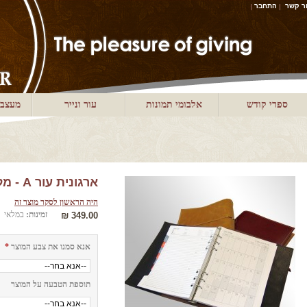
ר קשר
התחבר
ספרי קודש
אלבומי תמונות
עור ונייר
מעצבי
ארגונית עור A - מלכיאור
היה הראשון לסקר מוצר זה
זמינות:
במלאי
349.00 ₪
אנא סמנו את צבע המוצר
*
תוספת הטבעה על המוצר