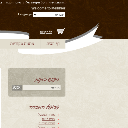
החשבון שלי
סל הקניות שלי
סיום הזמנה
צו
Welcome to Melkhior
Language:
סל הקניות
דף הבית
מתנות מקוריות
‫אודות המפעל‬
‫מפת הגעה‬
‫שרות לקוחות‬
‫‫מדיניות מישלוח‬