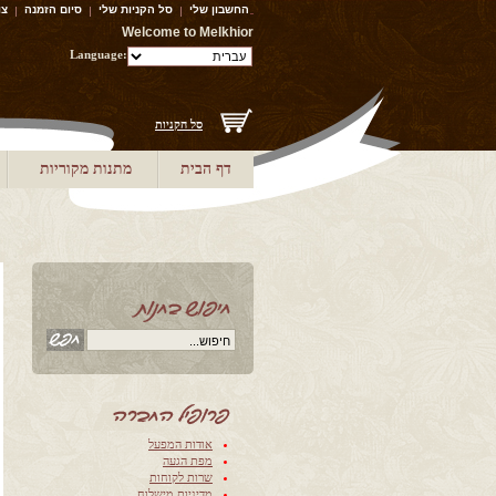
החשבון שלי
סל הקניות שלי
סיום הזמנה
צו
Welcome to Melkhior
Language:
סל הקניות
דף הבית
מתנות מקוריות
‫אודות המפעל‬
‫מפת הגעה‬
‫שרות לקוחות‬
‫‫מדיניות מישלוח‬