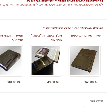
כל הכריכות וכל המוצרים מיוצרים בעבודת יד וניתן לקבלם בשלל צבעים.
לפרטים נוספים ,בקשות מיוחדות והזמנות ,צרו קשר או הגיעו לחנות הקונספט.חווית קנייה מובטחת
ת
גיות: תנ"ך, תנ"ך מלא, תנ"ך גדול, תנ"ך מעור, תנ"ך בעור, תנ"ך בכ
ריכת עור, תנ"ך כרוך בעור, תנ"ך בעברית, תנ"ך עם הטבעה, הט
המוצרים שעניינו את הלקוח שרכש את המוצר הנוכחי
שיר השירים - מלכיאור
תנ"ך באנגלית "בינוני" -
חמישה חומשי תור
מלכיאור
מלכיאור
340.00 ₪
549.00 ₪
349.00 ₪
תוויות מוצר