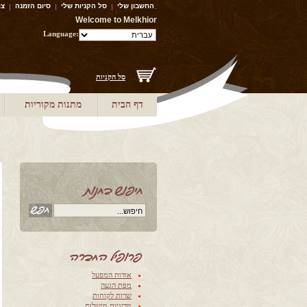
החשבון שלי
סל הקניות שלי
סיום הזמנה
צו
Welcome to Melkhior
Language:
סל הקניות
דף הבית
מתנות מקוריות
‫אודות המפעל‬
‫מפת הגעה‬
‫שרות לקוחות‬
‫‫מדיניות מישלוח‬