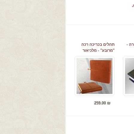
.
בעה על
עור, הטבעה ב
ע
ו
ה -
תהלים בכריכה רכה
"מרובע" - מלכיאור
259.00 ₪