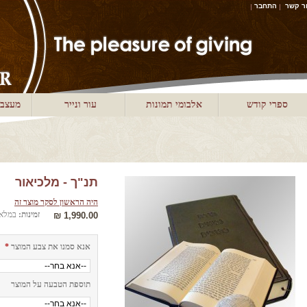
ר קשר
התחבר
ספרי קודש
אלבומי תמונות
עור ונייר
מעצבי
תנ"ך - מלכיאור
היה הראשון לסקר מוצר זה
זמינות:
במלאי
1,990.00 ₪
אנא סמנו את צבע המוצר
*
תוספת הטבעה על המוצר